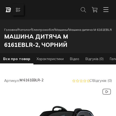
/
/
/
/
Головна
Каталог
Електромобілі
Машины
Машина дитяча M 6161EBLR-2,
МАШИНА ДИТЯЧА M
6161EBLR-2, ЧОРНИЙ
Все про товар
Характеристики
Відео
Відгуків (0)
Гал
M 6161EBLR-2
Артикул:
Відгуків (0)