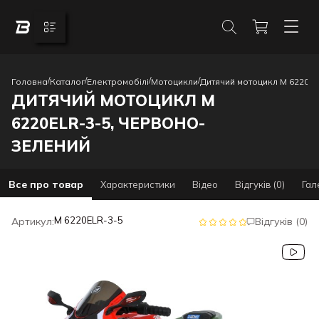
/
/
/
/
Головна
Каталог
Електромобілі
Мотоцикли
Дитячий мотоцикл M 6220EL
ДИТЯЧИЙ МОТОЦИКЛ M
6220ELR-3-5, ЧЕРВОНО-
ЗЕЛЕНИЙ
Все про товар
Характеристики
Відео
Відгуків (0)
Гал
M 6220ELR-3-5
Артикул:
Відгуків (0)