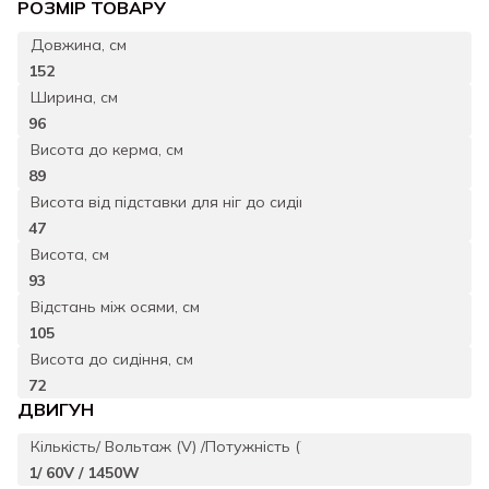
РОЗМIР ТОВАРУ
Довжина, см
152
Ширина, см
96
Висота до керма, см
89
Висота вiд пiдставки для нiг до сидiння см
47
Висота, см
93
Відстань між осями, см
105
Висота до сидіння, см
72
ДВИГУН
Кількість/ Вольтаж (V) /Потужність (W)
1/ 60V / 1450W